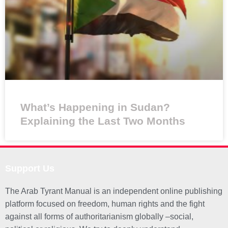
What’s Happening in Sudan?
Explaining the Last Two Months
Support Us
The Arab Tyrant Manual is an independent online publishing
platform focused on freedom, human rights and the fight
against all forms of authoritarianism globally –social,