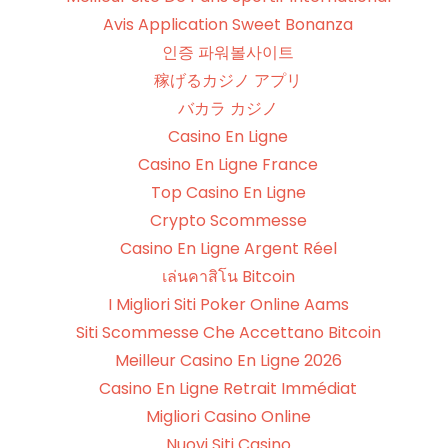
Avis Application Sweet Bonanza
인증 파워볼사이트
稼げるカジノ アプリ
バカラ カジノ
Casino En Ligne
Casino En Ligne France
Top Casino En Ligne
Crypto Scommesse
Casino En Ligne Argent Réel
เล่นคาสิโน Bitcoin
I Migliori Siti Poker Online Aams
Siti Scommesse Che Accettano Bitcoin
Meilleur Casino En Ligne 2026
Casino En Ligne Retrait Immédiat
Migliori Casino Online
Nuovi Siti Casino